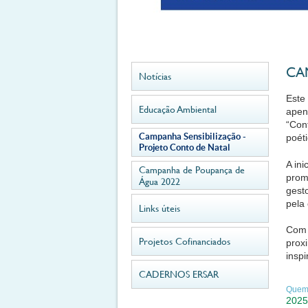
CA
Notícias
Este
Educação Ambiental
apen
“Con
Campanha Sensibilização -
poét
Projeto Conto de Natal
A in
Campanha de Poupança de
prom
Água 2022
gest
pela
Links úteis
Com 
Projetos Cofinanciados
prox
insp
CADERNOS ERSAR
Quem 
2025